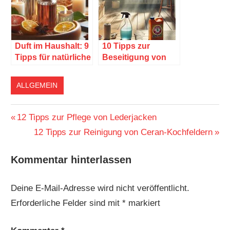
Duft im Haushalt: 9
10 Tipps zur
Tipps für natürliche
Beseitigung von
Frische
Nikotingerüchen im
Haushalt
ALLGEMEIN
Beitragsnavigation
Vorheriger
12 Tipps zur Pflege von Lederjacken
Beitrag:
Nächster
12 Tipps zur Reinigung von Ceran-Kochfeldern
Beitrag:
Kommentar hinterlassen
Deine E-Mail-Adresse wird nicht veröffentlicht.
Erforderliche Felder sind mit
*
markiert