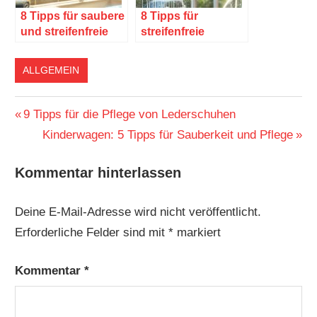
8 Tipps für saubere
8 Tipps für
und streifenfreie
streifenfreie
Spiegel
Fenster nach dem
Putzen
ALLGEMEIN
Beitragsnavigation
Vorheriger
9 Tipps für die Pflege von Lederschuhen
Beitrag:
Nächster
Kinderwagen: 5 Tipps für Sauberkeit und Pflege
Beitrag:
Kommentar hinterlassen
Deine E-Mail-Adresse wird nicht veröffentlicht.
Erforderliche Felder sind mit
*
markiert
Kommentar
*