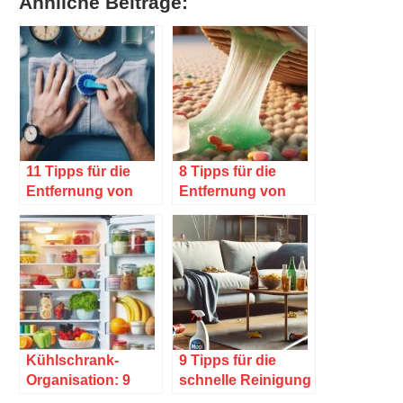
Ähnliche Beiträge:
11 Tipps für die
8 Tipps für die
Entfernung von
Entfernung von
Fettflecken
Kaugummiflecken
Kühlschrank-
9 Tipps für die
Organisation: 9
schnelle Reinigung
Tipps für
nach einer Party