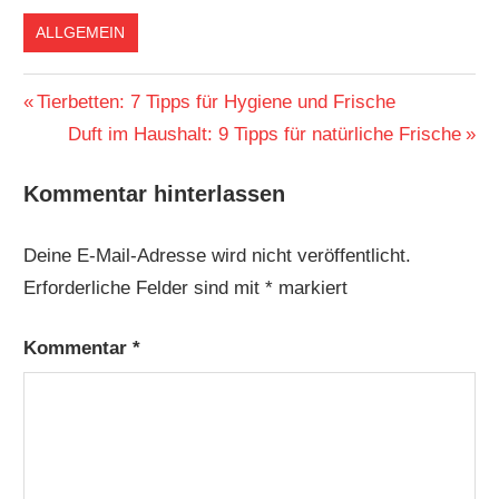
Sauberkeit und
ALLGEMEIN
Ordnung
Beitragsnavigation
Vorheriger
Tierbetten: 7 Tipps für Hygiene und Frische
Beitrag:
Nächster
Duft im Haushalt: 9 Tipps für natürliche Frische
Beitrag:
Kommentar hinterlassen
Deine E-Mail-Adresse wird nicht veröffentlicht.
Erforderliche Felder sind mit
*
markiert
Kommentar
*