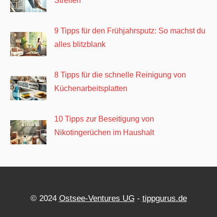
Streifen
9 Tipps für den Frühjahrsputz: So machst du
alles blitzblank
8 Tipps für die schnelle Reinigung von
Küchenarbeitsplatten
10 Tipps zur Beseitigung von
Nikotingerüchen im Haushalt
© 2024
Ostsee-Ventures UG
-
tippgurus.de